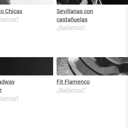
lo Chicas
Sevillanas con
ilamos?
castañuelas
¿Bailamos?
adway
Fit Flamenco
z
¿Bailamos?
ilamos?