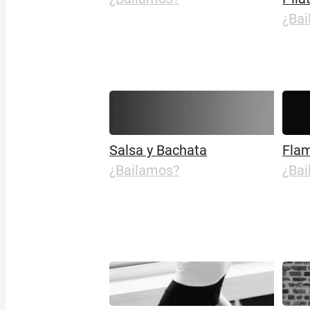
¿Ba
Salsa y Bachata
Fla
¿Bailamos?
¿Ba