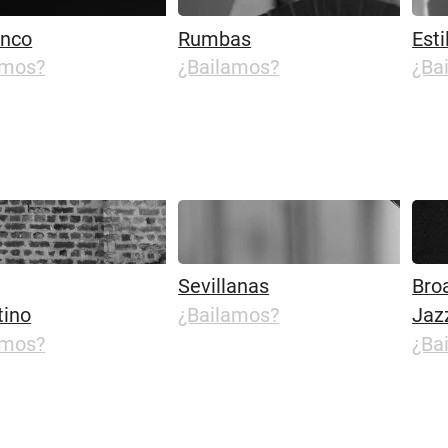
nco
Rumbas
Esti
amos?
¿Bailamos?
¿Ba
Sevillanas
Bro
tino
¿Bailamos?
Jaz
amos?
¿Ba