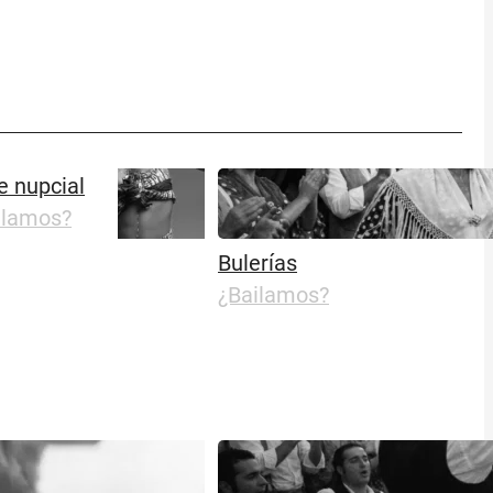
e nupcial
ilamos?
Bulerías
¿Bailamos?