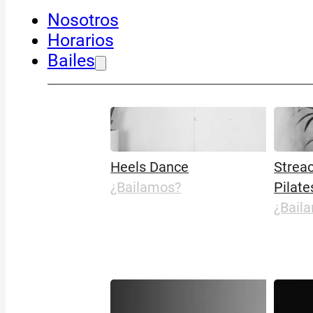
Nosotros
Horarios
Bailes
Heels Dance
Strea
¿Bailamos?
Pilate
¿Bail