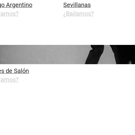
o Argentino
Sevillanas
ilamos?
¿Bailamos?
es de Salón
ilamos?