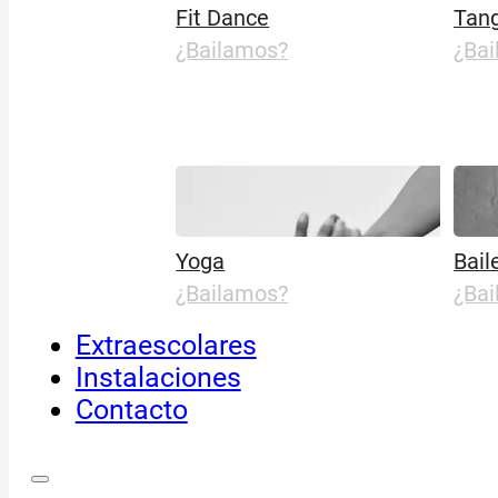
Fit Dance
Tang
¿Bailamos?
¿Ba
Yoga
Bail
¿Bailamos?
¿Ba
Extraescolares
Instalaciones
Contacto