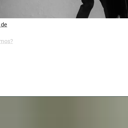
 de
amos?