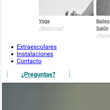
Yoga
Bailes
¿Bailamos?
Salón
¿Bail
Extraescolares
Instalaciones
Contacto
¿Preguntas?