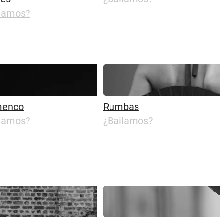
ilamos?
menco
Rumbas
ilamos?
¿Bailamos?