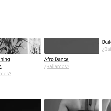
Bail
¿Ba
ching
Afro Dance
s
¿Bailamos?
amos?