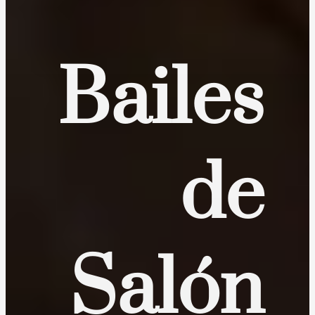
Bailes
de
Salón